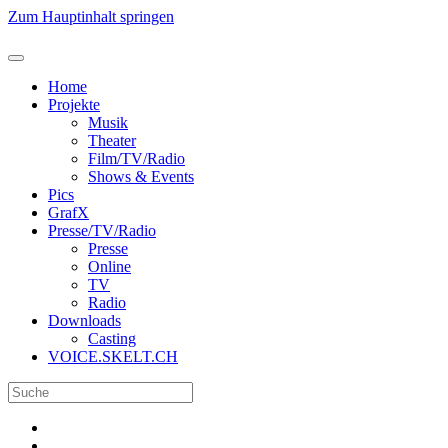
Zum Hauptinhalt springen
Home
Projekte
Musik
Theater
Film/TV/Radio
Shows & Events
Pics
GrafX
Presse/TV/Radio
Presse
Online
TV
Radio
Downloads
Casting
VOICE.SKELT.CH