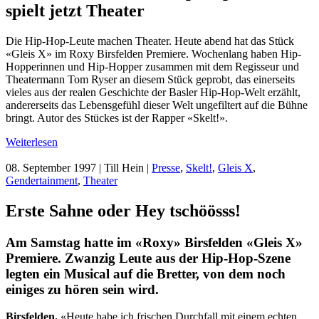
spielt jetzt Theater
Die Hip-Hop-Leute machen Theater. Heute abend hat das Stück
«Gleis X» im Roxy Birsfelden Premiere. Wochenlang haben Hip-
Hopperinnen und Hip-Hopper zusammen mit dem Regisseur und
Theatermann Tom Ryser an diesem Stück geprobt, das einerseits
vieles aus der realen Geschichte der Basler Hip-Hop-Welt erzählt,
andererseits das Lebensgefühl dieser Welt ungefiltert auf die Bühne
bringt. Autor des Stückes ist der Rapper «Skelt!».
Weiterlesen
08. September 1997
| Till Hein |
Presse
,
Skelt!
,
Gleis X
,
Gendertainment
,
Theater
Erste Sahne oder Hey tschöösss!
Am Samstag hatte im «Roxy» Birsfelden «Gleis X»
Premiere. Zwanzig Leute aus der Hip-Hop-Szene
legten ein Musical auf die Bretter, von dem noch
einiges zu hören sein wird.
Birsfelden.
«Heute habe ich frischen Durchfall mit einem echten