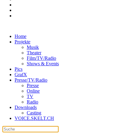
Home
Projekte
Musik
Theater
Film/TV/Radio
Shows & Events
Pics
GrafX
Presse/TV/Radio
Presse
Online
TV
Radio
Downloads
Casting
VOICE.SKELT.CH