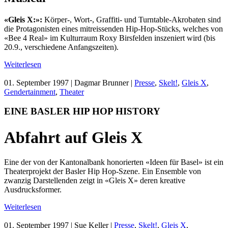
«Gleis X:»:
Körper-, Wort-, Graffiti- und Turntable-Akrobaten sind
die Protagonisten eines mitreissenden Hip-Hop-Stücks, welches von
«Bee 4 Real» im Kulturraum Roxy Birsfelden inszeniert wird (bis
20.9., verschiedene Anfangszeiten).
Weiterlesen
01. September 1997
| Dagmar Brunner |
Presse
,
Skelt!
,
Gleis X
,
Gendertainment
,
Theater
EINE BASLER HIP HOP HISTORY
Abfahrt auf Gleis X
Eine der von der Kantonalbank honorierten «Ideen für Basel» ist ein
Theaterprojekt der Basler Hip Hop-Szene. Ein Ensemble von
zwanzig Darstellenden zeigt in «Gleis X» deren kreative
Ausdrucksformer.
Weiterlesen
01. September 1997
| Sue Keller |
Presse
,
Skelt!
,
Gleis X
,