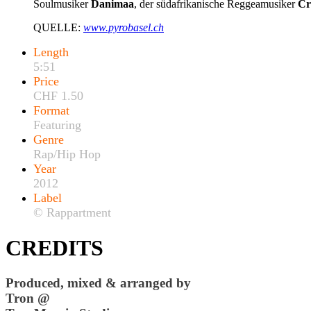
Soulmusiker
Danimaa
, der südafrikanische Reggeamusiker
Cr
QUELLE:
www.pyrobasel.ch
Length
5:51
Price
CHF 1.50
Format
Featuring
Genre
Rap/Hip Hop
Year
2012
Label
© Rappartment
CREDITS
Produced, mixed & arranged by
Tron @