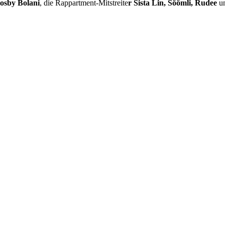
osby Bolani
, die Rappartment-Mitstreite
r Sista Lin, Söömli, Rudee
u