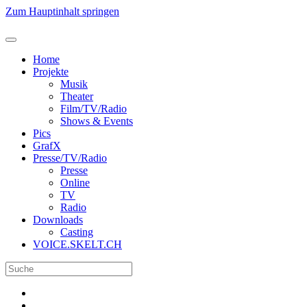
Zum Hauptinhalt springen
Home
Projekte
Musik
Theater
Film/TV/Radio
Shows & Events
Pics
GrafX
Presse/TV/Radio
Presse
Online
TV
Radio
Downloads
Casting
VOICE.SKELT.CH