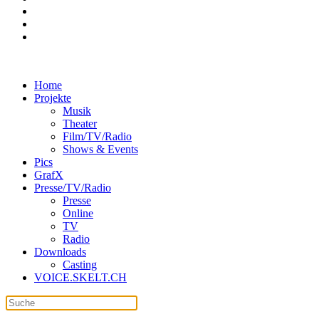
Home
Projekte
Musik
Theater
Film/TV/Radio
Shows & Events
Pics
GrafX
Presse/TV/Radio
Presse
Online
TV
Radio
Downloads
Casting
VOICE.SKELT.CH